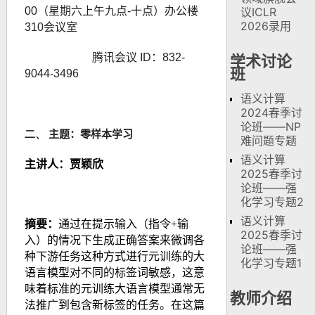
00（星期六上午九点-十点）办公楼
议ICLR
2026录用
310会议室
腾讯会议 ID：832-
学术讨论
班
9044-3496
语义计算
2024春季讨
论班——NP
二、
主题：零样本学习
难问题专题
语义计算
主讲人：贾颖欣
2025春季讨
论班——强
化学习专题2
语义计算
摘要
：
通过在提示输入（指令+输
2025春季讨
入）的情况下生成正确答案来微调各
论班——强
种下游任务这种方式进行元训练的大
化学习专题1
语言模型对不同的标签词敏感，这意
味着标准的元训练大语言模型通常无
教师介绍
法推广到包含新标签的任务。在这篇