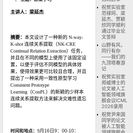
祝贺实验室
主讲人：梁延杰
范禄珂、梁
延杰、贾颖
欣同学顺利
通过毕业论
文答辩
摘要
：
本文设计了一种新的 N-way-
K-shot 连续关系提取（NK-CRE
山野有风，
同行有你
Continual Relation Extraction）任务，
——我们的
并且在不同的模型上使用了该固定设
九顶塔春游
置，以便于评估不同模型的具体效
记
果，使得效果更可比较且合理，并且
祝贺实验室
提出了一种采用一致性原型学习
郑威博士的
Consistent Prototype
论文被人工
Learning（ConPL）的新颖的少样本
智能领域旗
连续关系提取方法来解决灾难性遗忘
舰会议ICML
问题。
2026录用
祝贺尹来国
同学的论文
被人工智能
时间和地点：
9
月16日9：00-10：
领域旗舰会