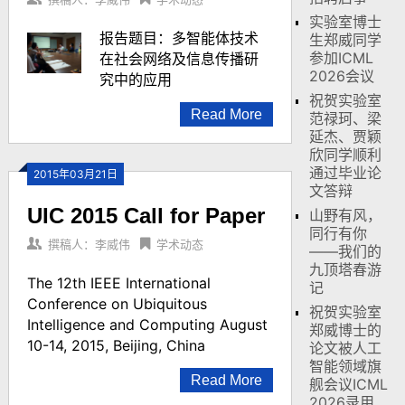
实验室博士
报告题目：多智能体技术
生郑威同学
参加ICML
在社会网络及信息传播研
2026会议
究中的应用
祝贺实验室
Read More
范禄珂、梁
延杰、贾颖
欣同学顺利
通过毕业论
2015年03月21日
文答辩
UIC 2015 Call for Paper
山野有风，
同行有你
撰稿人：李威伟
学术动态
——我们的
九顶塔春游
The 12th IEEE International
记
Conference on Ubiquitous
祝贺实验室
Intelligence and Computing August
郑威博士的
10-14, 2015, Beijing, China
论文被人工
智能领域旗
Read More
舰会议ICML
2026录用