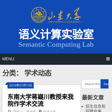
Skip
to
content
语义计算实验室
Semantic Computing Lab
MENU
分类： 学术动态
2015年07月11日
东南大学蒋嶷川教授来我
最新文章
院作学术交流
招生信息和
招聘启事
撰稿人：李威伟
学术动态