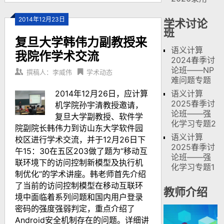
2014年12月23日
学术讨论
班
复旦大学韩伟力副教授来
语义计算
我院作学术交流
2024春季讨
论班——NP
撰稿人：李威伟
学术动态
难问题专题
2014年12月26日，应计算
语义计算
2025春季讨
机学院孙宇清教授邀请，
论班——强
复旦大学副教授、软件学
化学习专题2
院副院长韩伟力到访山东大学软件园
语义计算
校区进行学术交流，并于12月26日下
2025春季讨
午15：30在五区203做了题为“移动互
论班——强
联环境下的访问控制新模型及执行机
化学习专题1
制优化”的学术讲座。韩老师首先介绍
了当前的访问控制模型在移动互联环
教师介绍
境中面临着系列问题和国内用户登录
密码的强度强弱判定，重点介绍了
Android安全机制存在的问题。详细讲