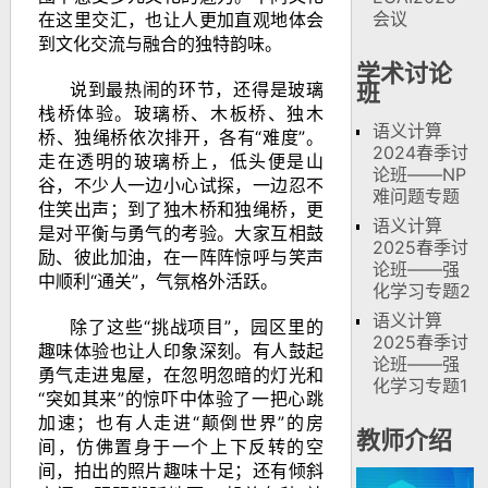
会议
在这里交汇，也让人更加直观地体会
到文化交流与融合的独特韵味。
学术讨论
说到最热闹的环节，还得是玻璃
班
栈桥体验。玻璃桥、木板桥、独木
语义计算
桥、独绳桥依次排开，各有
“
难度
”
。
2024春季讨
走在透明的玻璃桥上，低头便是山
论班——NP
谷，不少人一边小心试探，一边忍不
难问题专题
住笑出声；到了独木桥和独绳桥，更
语义计算
是对平衡与勇气的考验。大家互相鼓
2025春季讨
励、彼此加油，在一阵阵惊呼与笑声
论班——强
中顺利
“
通关
”
，气氛格外活跃。
化学习专题2
语义计算
除了这些
“
挑战项目
”
，园区里的
2025春季讨
趣味体验也让人印象深刻。有人鼓起
论班——强
勇气走进鬼屋，在忽明忽暗的灯光和
化学习专题1
“
突如其来
”
的惊吓中体验了一把心跳
加速；也有人走进
“
颠倒世界
”
的房
教师介绍
间，仿佛置身于一个上下反转的空
间，拍出的照片趣味十足；还有倾斜