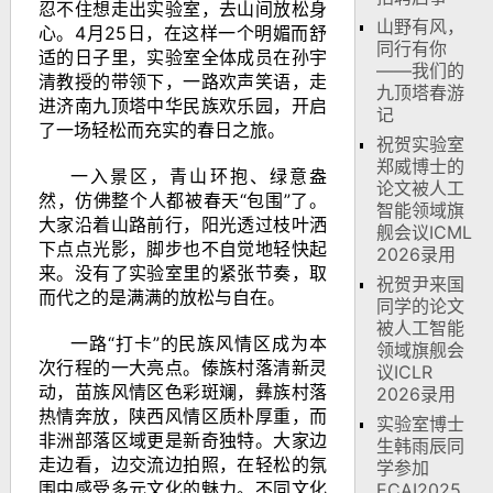
忍不住想走出实验室，去山间放松身
山野有风，
心。
4
月
25
日，在这样一个明媚而舒
同行有你
适的日子里，实验室全体成员在孙宇
——我们的
清教授的带领下，一路欢声笑语，走
九顶塔春游
进济南九顶塔中华民族欢乐园，开启
记
了一场轻松而充实的春日之旅。
祝贺实验室
郑威博士的
一入景区，青山环抱、绿意盎
论文被人工
然，仿佛整个人都被春天
“
包围
”
了。
智能领域旗
大家沿着山路前行，阳光透过枝叶洒
舰会议ICML
下点点光影，脚步也不自觉地轻快起
2026录用
来。没有了实验室里的紧张节奏，取
祝贺尹来国
而代之的是满满的放松与自在。
同学的论文
被人工智能
一路
“
打卡
”
的民族风情区成为本
领域旗舰会
次行程的一大亮点。傣族村落清新灵
议ICLR
动，苗族风情区色彩斑斓，彝族村落
2026录用
热情奔放，陕西风情区质朴厚重，而
实验室博士
非洲部落区域更是新奇独特。大家边
生韩雨辰同
走边看，边交流边拍照，在轻松的氛
学参加
围中感受多元文化的魅力。不同文化
ECAI2025