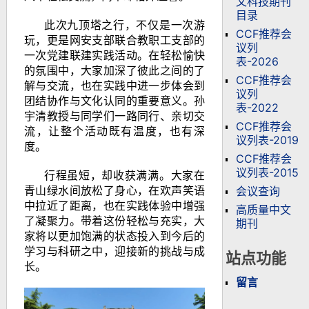
文科技期刊
目录
此次九顶塔之行，不仅是一次游
CCF推荐会
玩，更是网安支部联合教职工支部的
议列
一次党建联建实践活动。在轻松愉快
表-2026
的氛围中，大家加深了彼此之间的了
CCF推荐会
解与交流，也在实践中进一步体会到
议列
团结协作与文化认同的重要意义。孙
表-2022
宇清教授与同学们一路同行、亲切交
CCF推荐会
流，让整个活动既有温度，也有深
议列表-2019
度。
CCF推荐会
议列表-2015
行程虽短，却收获满满。大家在
青山绿水间放松了身心，在欢声笑语
会议查询
中拉近了距离，也在实践体验中增强
高质量中文
了凝聚力。带着这份轻松与充实，大
期刊
家将以更加饱满的状态投入到今后的
学习与科研之中，迎接新的挑战与成
站点功能
长。
留言