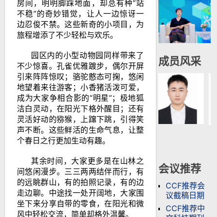
房间，明明脚踩地面，却总有种
“
站
不稳
”
的奇妙错觉，让人一边惊讶一
边忍俊不禁。这些新奇的小项目，为
旅程增添了不少轻松与欢乐。
园区内的小型动物园同样带来了
成员风采
不少惊喜。孔雀优雅踱步，偶尔开屏
引来阵阵惊叹；骆驼憨态可掬，悠闲
地望着来往游客；小香猪活泼可爱，
成为大家争相合影的
“
明星
”
；极地狐
洁白灵动，在阳光下格外醒目；还有
灵活好动的猕猴，上蹿下跳，引得笑
声不断。这些鲜活的生命气息，让整
个春日之行更加生动有趣。
其余时间，大家更多是在山林之
会议推荐
间悠闲漫步。三三两两结伴而行，有
的远眺群山，有的拍照记录，有的边
CCF推荐会
走边聊。中途找一处开阔地，大家围
议截稿日期
坐下来分享自带的零食，在阳光和微
CCF推荐中
风中轻松交流，简单却格外温馨。