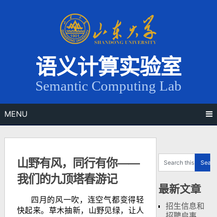
Skip
to
content
语义计算实验室
Semantic Computing Lab
MENU
山野有风，同行有你——
我们的九顶塔春游记
最新文章
四月的风一吹，连空气都变得轻
招生信息和
快起来。草木抽新，山野见绿，让人
招聘启事