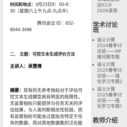
时间和地点：
9
月23日9：00-
9：
议ICLR
2026录用
30
（星期六上午九点-九点半）
腾讯会议 ID：832-
学术讨论
班
9044-3496
语义计算
2024春季讨
论班——NP
可控文本生成评价方法
二、
主题：
难问题专题
语义计算
主讲人：
吴慧倩
2025春季讨
论班——强
化学习专题2
语义计算
摘要
：
现有的无参考指标对于评估可
2025春季讨
控文本生成模型具有明显的局限性。
论班——强
无监督指标只能提供与任务无关的评
化学习专题1
估结果，与人类判断相关性较弱，而
有监督指标可能会过度拟合特定于任
教师介绍
务的数据，而对其他数据集的泛化能