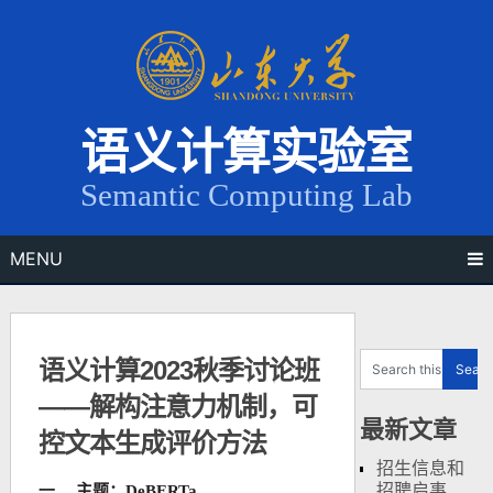
Skip
to
content
语义计算实验室
Semantic Computing Lab
MENU
语义计算2023秋季讨论班
——解构注意力机制，可
最新文章
控文本生成评价方法
招生信息和
招聘启事
一、
主题：
DeBERTa