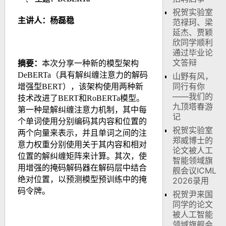
祝贺实验室
主讲人：
杨磊稳
范禄珂、梁
延杰、贾颖
欣同学顺利
通过毕业论
文答辩
摘要
：
本次分享一种新的模型架构
DeBERTa（具有解纠缠注意力的解码
山野有风，
同行有你
增强型BERT），该架构使用两种新
——我们的
技术改进了BERT和RoBERTa模型。
九顶塔春游
第一种是解纠缠注意力机制，其中每
记
个单词使用分别编码其内容和位置的
祝贺实验室
两个向量来表示，并且单词之间的注
郑威博士的
意力权重分别使用关于其内容和相对
论文被人工
位置的解纠缠矩阵来计算。
其次，使
智能领域旗
用增强的掩码解码器在解码层中结合
舰会议ICML
绝对位置，以预测模型预训练中的掩
2026录用
码令牌。
祝贺尹来国
同学的论文
被人工智能
领域旗舰会