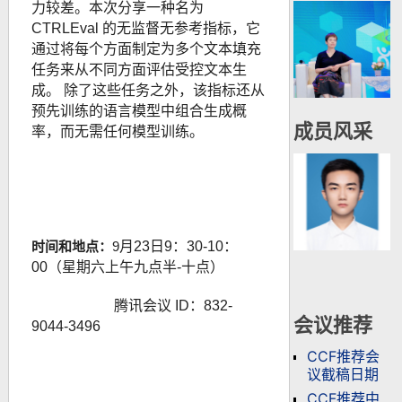
力较差。
本次分享
一种名为
CTRLEval 的无监督无参考指标，它
通过将每个方面制定为多个文本填充
任务来从不同方面评估受控文本生
成。 除了这些任务之外，该指标还从
预先训练的语言模型中组合生成概
成员风采
率，而无需任何模型训练。
时间和地点：
9
月23日
9：30
-10：
00（星期六上午
九点半
-十点）
腾讯会议 ID：832-
会议推荐
9044-3496
CCF推荐会
议截稿日期
CCF推荐中