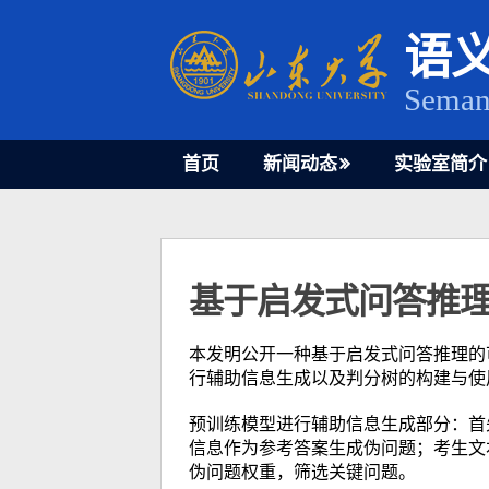
Skip
to
语
content
Seman
首页
新闻动态
实验室简介
基于启发式问答推
本发明公开一种基于启发式问答推理的
行辅助信息生成以及判分树的构建与使
预训练模型进行辅助信息生成部分：首
信息作为参考答案生成伪问题；考生文
伪问题权重，筛选关键问题。