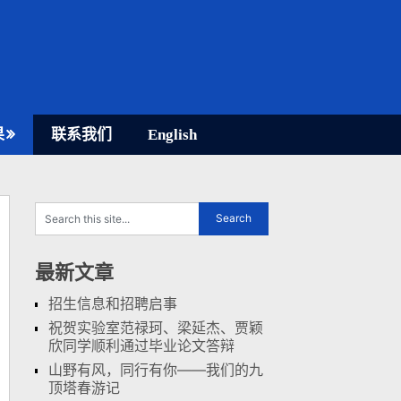
果
联系我们
English
最新文章
招生信息和招聘启事
祝贺实验室范禄珂、梁延杰、贾颖
欣同学顺利通过毕业论文答辩
山野有风，同行有你——我们的九
顶塔春游记