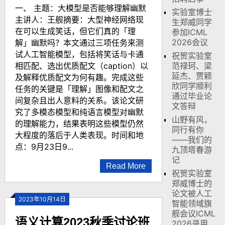
一、 主题：大模型是否能够理解幽默
实验室博士
主讲人：王舰摘要：大型神经网络现
生郑威同学
在可以生成笑话，但它们真的「理
参加ICML
2026会议
解」幽默吗？本文通过三项任务来测
试人工智能模型，包括将笑话与卡通
祝贺实验室
相匹配、选出优质配文（caption）以
范禄珂、梁
延杰、贾颖
及解释优质配文为何有趣。完成这些
欣同学顺利
任务的关键是「理解」图像和配文之
通过毕业论
间复杂且出人意料的关系。该论文研
文答辩
究了多模态模型和纯语言模型对幽默
山野有风，
的理解能力，结果表明这些模型仍然
同行有你
大程度的落后于人类表现。时间和地
——我们的
点：9月23日9...
九顶塔春游
记
Read More
祝贺实验室
郑威博士的
论文被人工
2023年10月14日
智能领域旗
舰会议ICML
语义计算2023秋季讨论班
2026录用