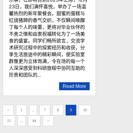
23日，我们满怀喜悦，举办了一场温
馨热烈的新年聚餐会。甜蜜的蛋糕与
红烧猪蹄的香气交织，不仅瞬间唤醒
了每个人的味蕾，更将对毕业伙伴的
不舍之情和由衷祝福转化为了一场美
食的盛宴。同学们畅所欲言，交流学
术研究过程中的探索经历和收获，分
享生活旅途中的精彩瞬间，使实验室
群像更为立体饱满，令在场的每一个
人深深感受到科研旅程中协同互助的
珍贵和团队的...
Read More
<
1
...
7
8
9
10
11
...
44
>