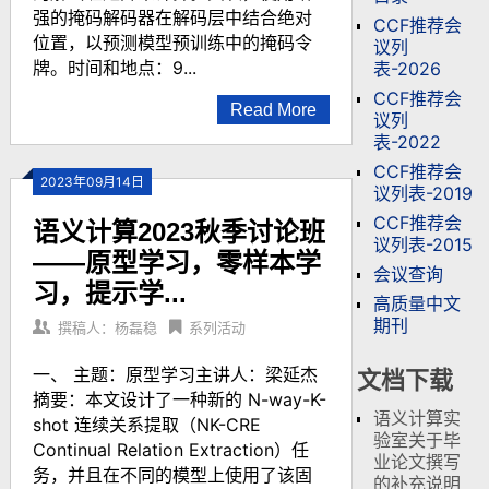
强的掩码解码器在解码层中结合绝对
CCF推荐会
位置，以预测模型预训练中的掩码令
议列
牌。时间和地点：9...
表-2026
CCF推荐会
Read More
议列
表-2022
CCF推荐会
2023年09月14日
议列表-2019
CCF推荐会
语义计算2023秋季讨论班
议列表-2015
——原型学习，零样本学
会议查询
习，提示学...
高质量中文
期刊
撰稿人：杨磊稳
系列活动
一、 主题：原型学习主讲人：梁延杰
文档下载
摘要：本文设计了一种新的 N-way-K-
语义计算实
shot 连续关系提取（NK-CRE
验室关于毕
Continual Relation Extraction）任
业论文撰写
务，并且在不同的模型上使用了该固
的补充说明