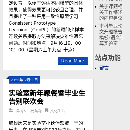
定设置，以便于评估不同模型的具体
关于课题相
效果，使得效果更可比较且合理，并
关工作综述
且提出了一种采用一致性原型学习
的内容建议
Consistent Prototype
本科毕业论
Learning（ConPL）的新颖的少样本
文开题报告
连续关系提取方法来解决灾难性遗忘
模板-语义计
问题。时间和地点：9月16日9：00-
算实验室
10：00（星期六上午九点-十点）...
站点功能
Read More
留言
2023年12月23日
实验室新年聚餐暨毕业生
告别联欢会
撰稿人：杨磊稳
文化生活
聚餐历来是实验室小伙伴欢聚一堂的
乐事，在即将告别2023年之际，12月