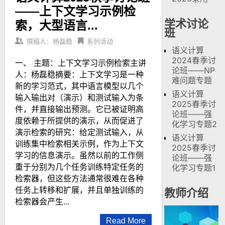
——上下文学习示例检
学术讨论
索，大型语言...
班
撰稿人：杨磊稳
系列活动
语义计算
2024春季讨
一、 主题：上下文学习示例检索主讲
论班——NP
人：杨磊稳摘要：上下文学习是一种
难问题专题
新的学习范式，其中语言模型以几个
语义计算
输入输出对（演示）和测试输入为条
2025春季讨
件，并直接输出预测。它已被证明高
论班——强
度依赖于所提供的演示，从而促进了
化学习专题2
演示检索的研究：给定测试输入，从
语义计算
训练集中检索相关示例，作为上下文
2025春季讨
学习的信息演示。虽然以前的工作侧
论班——强
重于分别为几个任务训练特定任务的
化学习专题1
检索器，但这些方法通常很难在各种
任务上转移和扩展，并且单独训练的
教师介绍
检索器会产生...
Read More