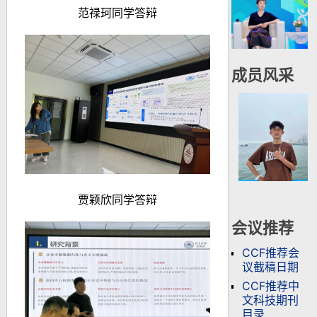
范禄珂同学答辩
成员风采
贾颖欣同学答辩
会议推荐
CCF推荐会
议截稿日期
CCF推荐中
文科技期刊
目录