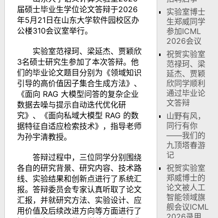
届硕士毕业生学位论文答辩于2026
实验室博士
年5月21日在山东大学软件园校区办
生郑威同学
公楼310会议室举行。
参加ICML
2026会议
实验室范禄珂、梁延杰、贾颖欣
祝贺实验室
3名硕士研究生参加了本次答辩。他
范禄珂、梁
们的毕业论文题目分别为《领域知识
延杰、贾颖
引导的高价值因子集合生成方法》、
欣同学顺利
通过毕业论
《面向 RAG 大模型问答的复杂企业
文答辩
数据去噪与提示自动迭代优化研
究》、《面向私域大模型 RAG 的数
山野有风，
同行有你
据特征自适应检索技术》，指导老师
——我们的
为孙宇清教授。
九顶塔春游
记
答辩过程中，三位同学分别围绕
各自的研究背景、研究内容、技术路
祝贺实验室
郑威博士的
线、实验结果和创新点进行了系统汇
论文被人工
报。答辩委员会专家认真听取了论文
智能领域旗
汇报，并就研究方法、实验设计、应
舰会议ICML
用价值及后续改进方向等方面进行了
2026录用