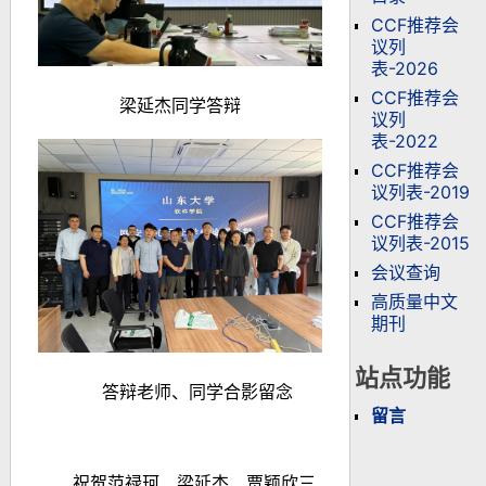
CCF推荐会
议列
表-2026
CCF推荐会
梁延杰
同学答辩
议列
表-2022
CCF推荐会
议列表-2019
CCF推荐会
议列表-2015
会议查询
高质量中文
期刊
站点功能
答辩老师、同学合影留念
留言
祝贺范禄珂、梁延杰、贾颖欣三