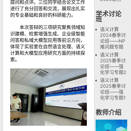
提问和点评。三位同学结合论文工作
进行了充分回答和交流，展现出扎实
学术讨论
的专业基础和良好的科研能力。
班
本次答辩的三项研究聚焦领域知
语义计算
识建模、检索增强生成、企业级智能
2024春季讨
问答和私域大模型应用等前沿方向，
论班——NP
体现了实验室在自然语言处理、语义
难问题专题
计算和大模型应用研究方面的持续探
语义计算
索。
2025春季讨
论班——强
化学习专题2
语义计算
2025春季讨
论班——强
化学习专题1
教师介绍