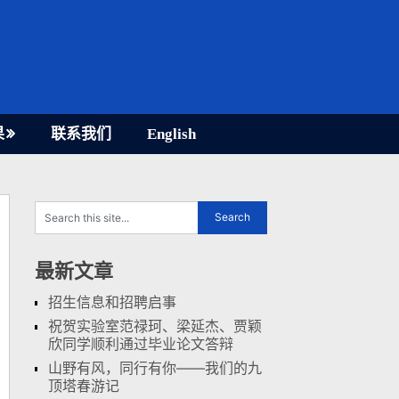
果
联系我们
English
最新文章
招生信息和招聘启事
祝贺实验室范禄珂、梁延杰、贾颖
欣同学顺利通过毕业论文答辩
山野有风，同行有你——我们的九
顶塔春游记