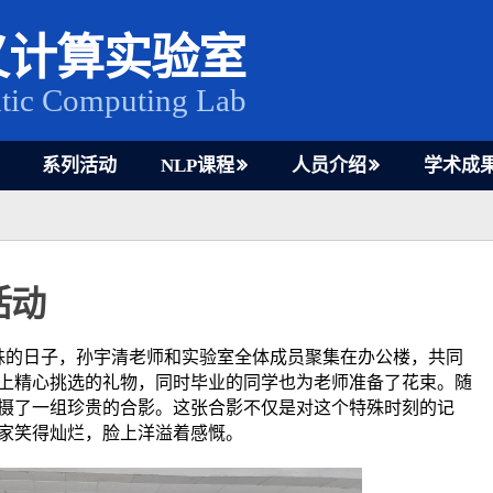
义计算实验室
tic Computing Lab
系列活动
NLP课程
人员介绍
学术成
活动
殊的日子，
孙宇清老师和实验室全体成员
聚集在办公楼，共同
上精心挑选的礼物，同时毕业的同学也为老师准备了花束。随
摄了一组珍贵的合影。这张合影不仅是对这个特殊时刻的记
家笑得灿烂，脸上洋溢着感慨。