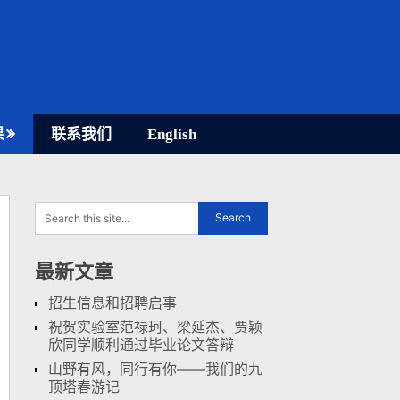
果
联系我们
English
最新文章
招生信息和招聘启事
祝贺实验室范禄珂、梁延杰、贾颖
欣同学顺利通过毕业论文答辩
山野有风，同行有你——我们的九
顶塔春游记