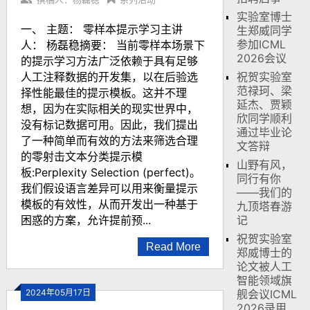
实验室博士
一、 主题： 零样本提示学习主讲
生郑威同学
参加ICML
人： 杨磊稳摘要： 当前零样本场景下
2026会议
的提示学习方法广泛依赖于具有足够
人工注释数据的开发集，以在后验选
祝贺实验室
范禄珂、梁
择性能最佳的提示模板。这并不理
延杰、贾颖
想，因为在实际相关的现实世界中，
欣同学顺利
没有标记数据可用。因此，我们提出
通过毕业论
了一种简单而有效的方法来筛选合理
文答辩
的零射击文本分类提示模
山野有风，
板:Perplexity Selection (perfect)。
同行有你
我们假设语言差异可以用来衡量提示
——我们的
模板的有效性，从而开发出一种基于
九顶塔春游
困惑的方案，允许提前预...
记
祝贺实验室
Read More
郑威博士的
论文被人工
智能领域旗
2024年05月17日
舰会议ICML
2026录用