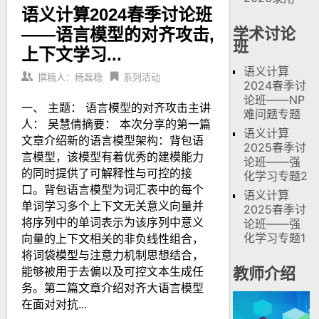
语义计算2024春季讨论班
——语言模型的对齐攻击,
学术讨论
班
上下文学习...
语义计算
撰稿人：杨磊稳
系列活动
2024春季讨
论班——NP
一、 主题： 语言模型的对齐攻击主讲
难问题专题
人： 吴慧倩摘要： 本次分享的第一篇
语义计算
文章介绍新的语言模型架构：背包语
2025春季讨
言模型，该模型有着优秀的建模能力
论班——强
的同时提供了可解释性与可控的接
化学习专题2
口。背包语言模型为词汇表中的每个
语义计算
单词学习多个上下文无关意义向量并
2025春季讨
将序列中的单词表示为该序列中意义
论班——强
化学习专题1
向量的上下文相关的非负线性组合，
将词袋模型与注意力机制思想结合，
能够被用于去偏以及可控文本生成任
教师介绍
务。第二篇文章介绍对齐大语言模型
在面对对抗...