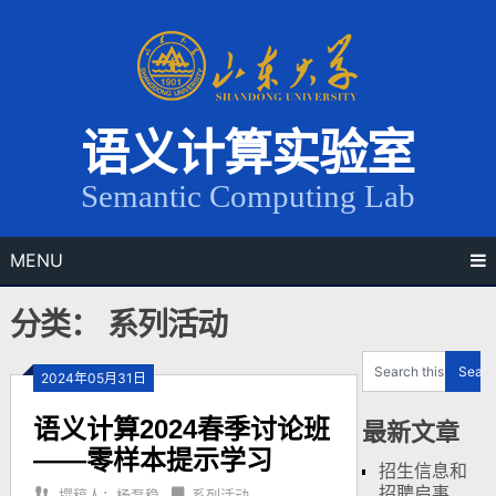
Skip
to
content
语义计算实验室
Semantic Computing Lab
MENU
分类： 系列活动
2024年05月31日
语义计算2024春季讨论班
最新文章
——零样本提示学习
招生信息和
招聘启事
撰稿人：杨磊稳
系列活动