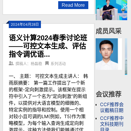
Read More
2024年04月28日
成员风采
语义计算2024春季讨论班
——可控文本生成、评估
指令调优语...
撰稿人：杨磊稳
系列活动
一、 主题： 可控文本生成主讲人： 韩
雨辰摘要： 第一篇工作提出了一个新
的框架-定向刺激提示。该框架在提示
会议推荐
符中引入了一个名为“定向刺激”的新组
件，以提供对大语言模型的细微的、
CCF推荐会
特定实例的指导和控制。使用一个相
议截稿日期
对较小且可调的LM(例如，T5)作为策
CCF推荐中
略模型，为每个输入查询生成定向刺
文科技期刊
目录
激提示。这种方法使我们能够通过优