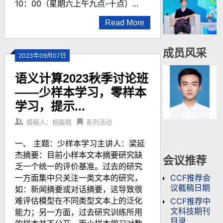
10：00（星期六上午九点-十点）...
Read More
成员风采
2023年09月07日
语义计算2023秋季讨论班
——少样本学习，零样本
学习，提示...
撰稿人：杨磊稳
系列活动
一、 主题：少样本学习主讲人：梁延
杰摘要：目前小样本文本摘要研究缺
会议推荐
乏一个统一的评价基准。过去的研究
CCF推荐会
一方面集中只关注一类文本的研究，
议截稿日期
如：新闻摘要或对话摘要，这导致很
难评估模型在不同类型文本上的泛化
CCF推荐中
文科技期刊
能力；另一方面，过去研究训练所用
目录