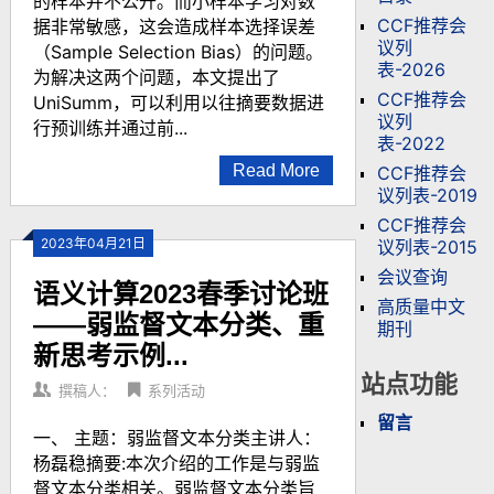
的样本并不公开。而小样本学习对数
CCF推荐会
据非常敏感，这会造成样本选择误差
议列
（Sample Selection Bias）的问题。
表-2026
为解决这两个问题，本文提出了
CCF推荐会
UniSumm，可以利用以往摘要数据进
议列
行预训练并通过前...
表-2022
Read More
CCF推荐会
议列表-2019
CCF推荐会
2023年04月21日
议列表-2015
会议查询
语义计算2023春季讨论班
高质量中文
——弱监督文本分类、重
期刊
新思考示例...
站点功能
撰稿人：
系列活动
留言
一、 主题：弱监督文本分类主讲人：
杨磊稳摘要:本次介绍的工作是与弱监
督文本分类相关。弱监督文本分类旨