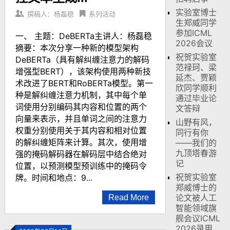
实验室博士
撰稿人：杨磊稳
系列活动
生郑威同学
参加ICML
一、 主题：DeBERTa主讲人：杨磊稳
2026会议
摘要：本次分享一种新的模型架构
祝贺实验室
DeBERTa（具有解纠缠注意力的解码
范禄珂、梁
增强型BERT），该架构使用两种新技
延杰、贾颖
术改进了BERT和RoBERTa模型。第一
欣同学顺利
种是解纠缠注意力机制，其中每个单
通过毕业论
词使用分别编码其内容和位置的两个
文答辩
向量来表示，并且单词之间的注意力
山野有风，
权重分别使用关于其内容和相对位置
同行有你
的解纠缠矩阵来计算。其次，使用增
——我们的
九顶塔春游
强的掩码解码器在解码层中结合绝对
记
位置，以预测模型预训练中的掩码令
祝贺实验室
牌。时间和地点：9...
郑威博士的
论文被人工
Read More
智能领域旗
舰会议ICML
2026录用