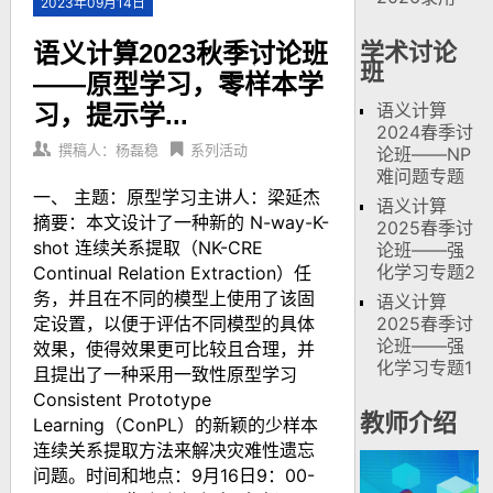
2023年09月14日
语义计算2023秋季讨论班
学术讨论
班
——原型学习，零样本学
语义计算
习，提示学...
2024春季讨
撰稿人：杨磊稳
系列活动
论班——NP
难问题专题
一、 主题：原型学习主讲人：梁延杰
语义计算
摘要：本文设计了一种新的 N-way-K-
2025春季讨
shot 连续关系提取（NK-CRE
论班——强
化学习专题2
Continual Relation Extraction）任
务，并且在不同的模型上使用了该固
语义计算
定设置，以便于评估不同模型的具体
2025春季讨
论班——强
效果，使得效果更可比较且合理，并
化学习专题1
且提出了一种采用一致性原型学习
Consistent Prototype
教师介绍
Learning（ConPL）的新颖的少样本
连续关系提取方法来解决灾难性遗忘
问题。时间和地点：9月16日9：00-